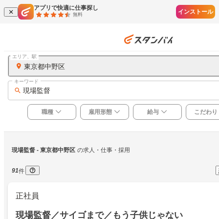
アプリで快適に仕事探し
インストール
無料
エリア、駅
東京都中野区
キーワード
現場監督
職種
雇用形態
給与
こだわり
現場監督
 - 東京都中野区
の求人・仕事・採用
91
件
正社員
現場監督／サイゴまで／もう子供じゃない