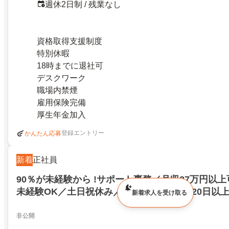
週休2日制 / 残業なし
資格取得支援制度
特別休暇
18時までに退社可
デスクワーク
職場内禁煙
雇用保険完備
厚生年金加入
登録エントリー
かんたん応募
新着
正社員
90％が未経験から !サポート事務／月収27万円以上
未経験OK／土日祝休み／建築事務／年休120日以上可
新着求人を受け取る
非公開