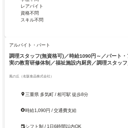
レアバイト
資格不問
スキル不問
アルバイト・パート
調理スタッフ(無資格可)／時給1090円～／パート
実の教育研修体制／福祉施設内厨房／調理スタッフ
町／産休＆育休取得率・復職率ほぼ１００％／福利
心して働ける環境です！
風の丘（名阪食品株式会社）
三重県 多気町 / 相可駅 徒歩8分
時給1,090円 / 交通費支給
シフト制 / 1日6時間以内OK