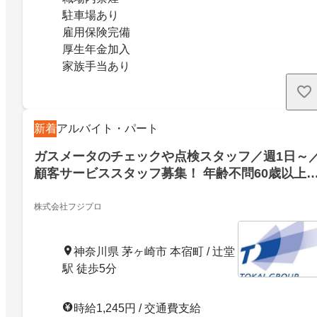
駐車場あり
雇用保険完備
厚生年金加入
家族手当あり
新着
アルバイト・パート
ガスメータのチェックや点検スタッフ／週1日～
顧客サービススタッフ募集！ 年齢不問60歳以上
迎！経験を活かしガス会社で働きませんか？生涯
現役でいたい方／第2の人生／無理なくスタート
株式会社フジプロ
たい方を応援します
神奈川県 茅ヶ崎市 本宿町 / 辻堂
駅 徒歩5分
時給1,245円 / 交通費支給