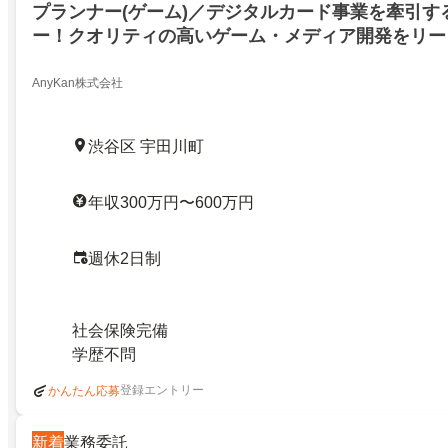
プランナー(ゲーム)／デジタルカード事業を牽引す
ー！クオリティの高いゲーム・メディア開発をリー
／デジタルカード事業を牽引する開発プランナー！
いゲーム・メディア開発をリードしませんか？／2712
AnyKan株式会社
渋谷区 宇田川町
年収300万円〜600万円
週休2日制
社会保険完備
学歴不問
登録エントリー
かんたん応募
新着
業務委託