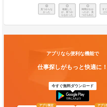
見つからな
検索した
時間がかか
すぐ
かった
が、見つか
ったが、見
け
らなかった
つけられた
アプリなら便利な機能で
仕事探しがもっと快適に
今すぐ無料ダウンロード
アプリ限定
アプリ