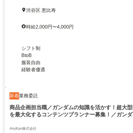
渋谷区 恵比寿
時給2,000円〜4,000円
シフト制
BtoB
服装自由
経験者優遇
新着
業務委託
商品企画担当職／ガンダムの知識を活かす！超大型
を最大化するコンテンツプランナー募集！／ガンダ
す！超大型IPゲームの価値を最大化するコンテン
集！／27747987
AnyKan株式会社