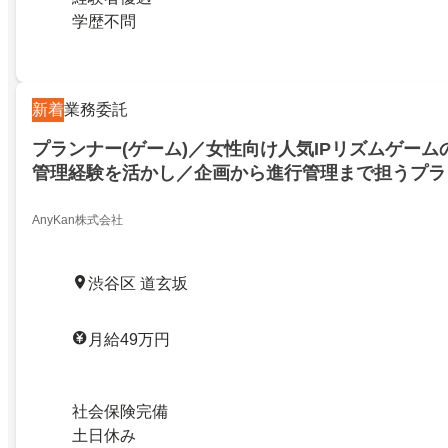
学歴不問
新着
業務委託
プランナー(ゲーム)／女性向け人気IPリズムゲー
管理経験を活かし／企画から進行管理まで担うプラ
け人気IPリズムゲームの運営を牽引／管理経験を
進行管理まで担うプランナー／25483403
AnyKan株式会社
渋谷区 道玄坂
月給49万円
社会保険完備
土日休み