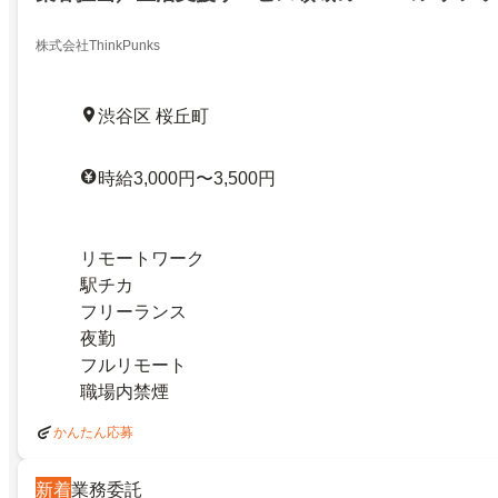
ーガニック集客担当／生活支援サービス領域のSE
ンナー・オーガニック集客担当／27691835
株式会社ThinkPunks
渋谷区 桜丘町
時給3,000円〜3,500円
リモートワーク
駅チカ
フリーランス
夜勤
フルリモート
職場内禁煙
かんたん応募
新着
業務委託