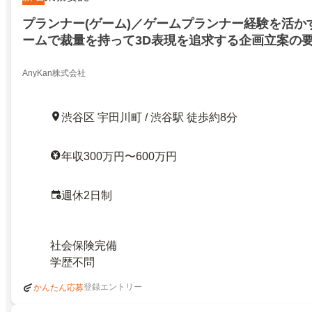
プランナー(ゲーム)／ゲームプランナー経験を活かす！
ームで裁量を持って3D表現を追求する企画立案の
ランナー経験を活かす！Unity開発チームで裁量を
追求する企画立案の要へ／27748026
AnyKan株式会社
渋谷区 宇田川町 / 渋谷駅 徒歩約8分
年収300万円〜600万円
週休2日制
社会保険完備
学歴不問
登録エントリー
かんたん応募