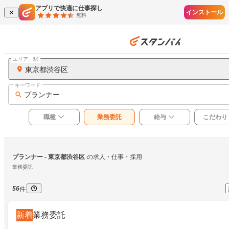
アプリで快適に仕事探し
インストール
無料
エリア、駅
東京都渋谷区
キーワード
プランナー
職種
業務委託
給与
こだわり
プランナー
 - 東京都渋谷区
の求人・仕事・採用
業務委託
56
件
新着
業務委託