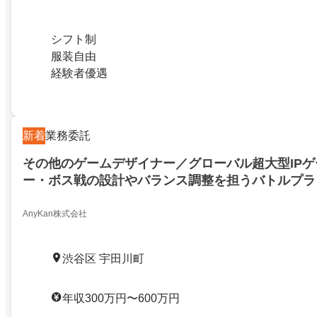
シフト制
服装自由
経験者優遇
新着
業務委託
その他のゲームデザイナー／グローバル超大型IP
ー・ボス戦の設計やバランス調整を担うバトルプラ
グローバル超大型IPゲーム！モンスター・ボス戦
調整を担うバトルプランナー募集！／27121192
AnyKan株式会社
渋谷区 宇田川町
年収300万円〜600万円