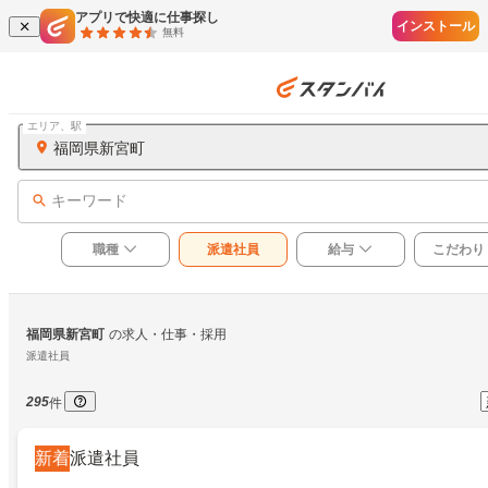
アプリで快適に仕事探し
インストール
無料
エリア、駅
福岡県新宮町
キーワード
職種
派遣社員
給与
こだわり
福岡県新宮町
の求人・仕事・採用
派遣社員
295
件
新着
派遣社員