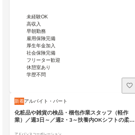
未経験OK
高収入
早朝勤務
雇用保険完備
厚生年金加入
社会保険完備
フリーター歓迎
休憩室あり
学歴不問
新着
アルバイト・パート
化粧品や雑貨の検品・梱包作業スタッフ（軽作
業）／週3日～／週2・3～扶養内OKシフトの柔軟
性に自信アリ／1人1人の働き方を重視します！化
粧品や雑貨の検品・梱包作業スタッフさん大募集
アドバンスコーポレーション