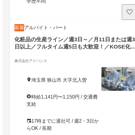
学歴不問
新着
アルバイト・パート
化粧品の生産ライン／週3日～／月11日または週3
日以上／フルタイム週5日も大歓迎！／KOSE化
品生産ラインのお仕事／長期歓迎車バイク自転車
通勤可！送迎バス有面接者全員にコスメプレゼン
株式会社アドバンス
ト
埼玉県 狭山市 大字北入曽
時給1,141円〜1,150円 / 交通費
支給
17時までに退社可 / 週2・3日か
らOK / 長期