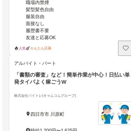
職場内禁煙
髪型髪色自由
服装自由
面接なし
履歴書不要
友達と応募OK
人気
かんたん応募
アルバイト・パート
「書類の審査」など！簡単作業が中心！日払い単
発タイパよく稼ごうW
株式会社バイトレ(キャムコムグループ)
四日市市 川原町
時給1,200円〜1,625円