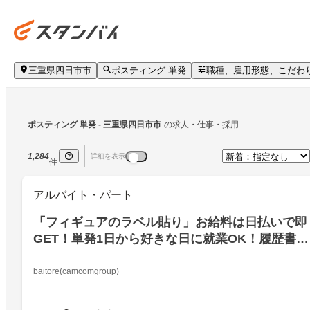
三重県四日市市
ポスティング 単発
職種、雇用形態、こだわ
ポスティング 単発
 - 三重県四日市市
の求人・仕事・採用
1,284
詳細を表示
件
アルバイト・パート
「フィギュアのラベル貼り」お給料は日払いで即
GET！単発1日から好きな日に就業OK！履歴書＆
来社不要在宅でかんたん登録！
baitore(camcomgroup)