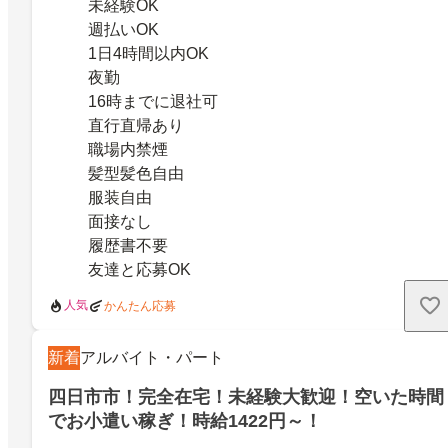
未経験OK
週払いOK
1日4時間以内OK
夜勤
16時までに退社可
直行直帰あり
職場内禁煙
髪型髪色自由
服装自由
面接なし
履歴書不要
友達と応募OK
人気
かんたん応募
新着
アルバイト・パート
四日市市！完全在宅！未経験大歓迎！空いた時間
でお小遣い稼ぎ！時給1422円～！