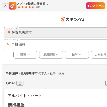
アプリで快適に仕事探し
インストール
無料
エリア、駅
佐賀県唐津市
キーワード
早朝 清掃
職種
雇用形態
給与
こだわり
早朝 清掃
 - 佐賀県唐津市
の求人・仕事・採用
1,003
件
アルバイト・パート
清掃担当