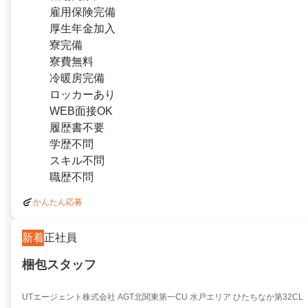
雇用保険完備
厚生年金加入
寮完備
寮費無料
冷暖房完備
ロッカーあり
WEB面接OK
履歴書不要
学歴不問
スキル不問
職歴不問
かんたん応募
新着
正社員
梱包スタッフ
UTエージェント株式会社 AGT北関東第一CU 水戸エリア ひたちなか第32CL《