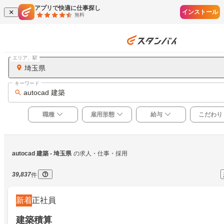
アプリで快適に仕事探し
インストール
無料
エリア、駅
埼玉県
キーワード
autocad 建築
職種
雇用形態
給与
こだわり
autocad 建築
 - 埼玉県
の求人・仕事・採用
39,837
件
新着
正社員
建築積算