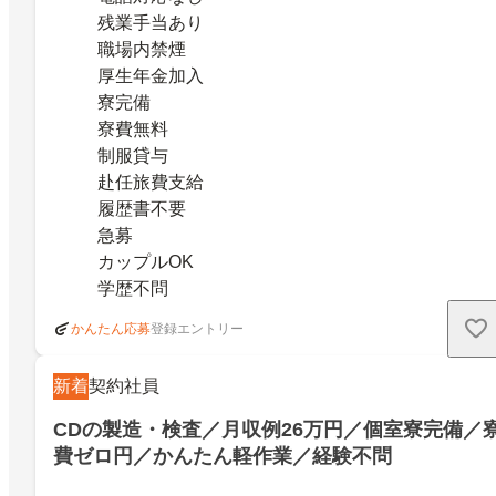
残業手当あり
職場内禁煙
厚生年金加入
寮完備
寮費無料
制服貸与
赴任旅費支給
履歴書不要
急募
カップルOK
学歴不問
登録エントリー
かんたん応募
新着
契約社員
CDの製造・検査／月収例26万円／個室寮完備／
費ゼロ円／かんたん軽作業／経験不問