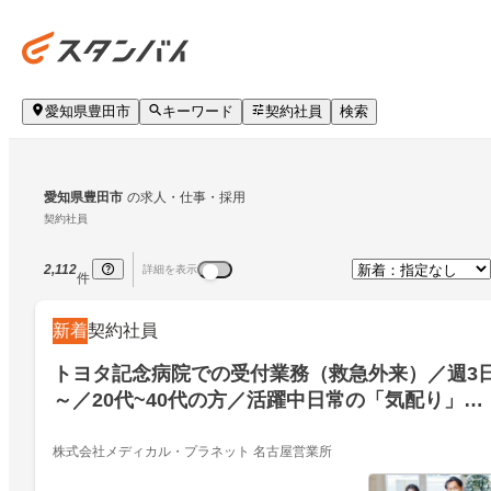
愛知県豊田市
キーワード
契約社員
検索
愛知県豊田市
の求人・仕事・採用
契約社員
2,112
詳細を表示
件
新着
契約社員
トヨタ記念病院での受付業務（救急外来）／週3
～／20代~40代の方／活躍中日常の「気配り」を
活かせる！人と接することが好きな方に向いてい
るお仕事です／トヨタ記念病院での受付業務（救
株式会社メディカル・プラネット 名古屋営業所
急外来）