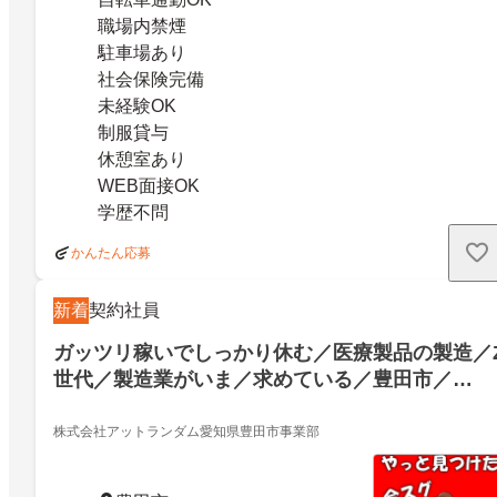
職場内禁煙
駐車場あり
社会保険完備
未経験OK
制服貸与
休憩室あり
WEB面接OK
学歴不問
かんたん応募
新着
契約社員
ガッツリ稼いでしっかり休む／医療製品の製造／
世代／製造業がいま／求めている／豊田市／
23182400
株式会社アットランダム愛知県豊田市事業部