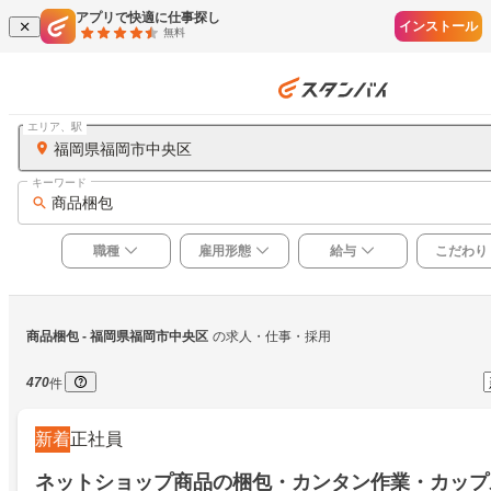
アプリで快適に仕事探し
インストール
無料
エリア、駅
福岡県福岡市中央区
キーワード
商品梱包
職種
雇用形態
給与
こだわり
商品梱包
 - 福岡県福岡市中央区
の求人・仕事・採用
470
件
新着
正社員
ネットショップ商品の梱包・カンタン作業・カップル