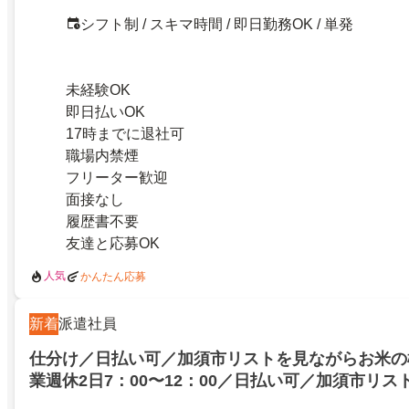
シフト制 / スキマ時間 / 即日勤務OK / 単発
未経験OK
即日払いOK
17時までに退社可
職場内禁煙
フリーター歓迎
面接なし
履歴書不要
友達と応募OK
人気
かんたん応募
新着
派遣社員
仕分け／日払い可／加須市リストを見ながらお米の
業週休2日7：00〜12：00／日払い可／加須市リ
米の検品＆仕分け作業週休2日7：00〜12：00／2597