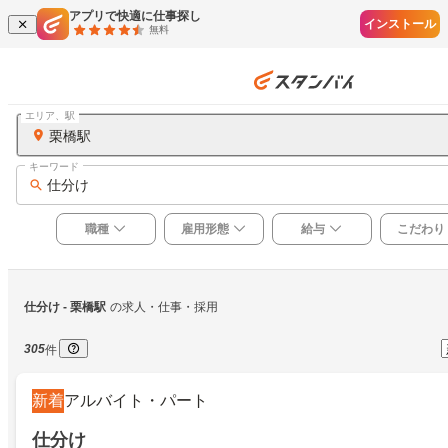
アプリで快適に仕事探し
インストール
無料
エリア、駅
栗橋駅
キーワード
仕分け
職種
雇用形態
給与
こだわり
仕分け
 - 栗橋駅
の求人・仕事・採用
305
件
新着
アルバイト・パート
仕分け