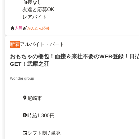
面接なし
友達と応募OK
レアバイト
人気
かんたん応募
新着
アルバイト・パート
おもちゃの梱包！面接＆来社不要のWEB登録！日
GET！武庫之荘
Wоndеr group
尼崎市
時給1,300円
シフト制 / 単発