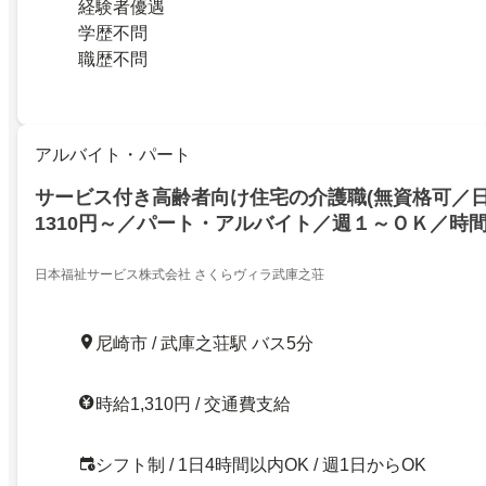
経験者優遇
学歴不問
職歴不問
アルバイト・パート
サービス付き高齢者向け住宅の介護職(無資格可／日
1310円～／パート・アルバイト／週１～ＯＫ／時
／パート・アルバイト／無資格可／オープニングス
み／未経験・ブランク歓迎／サービス付き高齢者向
日本福祉サービス株式会社 さくらヴィラ武庫之荘
尼崎市 / 武庫之荘駅 バス5分
時給1,310円 / 交通費支給
シフト制 / 1日4時間以内OK / 週1日からOK