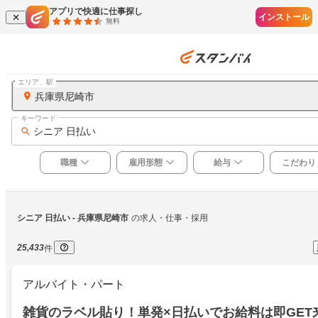
アプリで快適に仕事探し
インストール
無料
エリア、駅
兵庫県尼崎市
キーワード
シニア 日払い
職種
雇用形態
給与
こだわり
シニア 日払い
 - 兵庫県尼崎市
の求人・仕事・採用
25,433
件
アルバイト・パート
雑貨のラベル貼り！単発×日払いでお給料は即GET