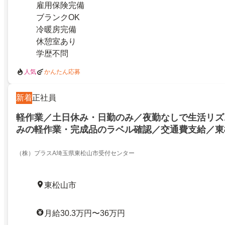
雇用保険完備
ブランクOK
冷暖房完備
休憩室あり
学歴不問
人気
かんたん応募
新着
正社員
軽作業／土日休み・日勤のみ／夜勤なしで生活リズ
みの軽作業・完成品のラベル確認／交通費支給／東
27666367
（株）プラスA埼玉県東松山市受付センター
東松山市
月給30.3万円〜36万円