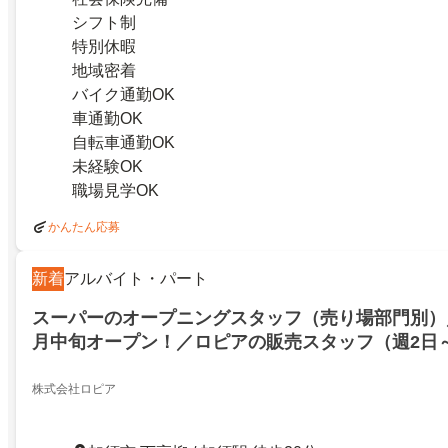
シフト制
特別休暇
地域密着
バイク通勤OK
車通勤OK
自転車通勤OK
未経験OK
職場見学OK
かんたん応募
新着
アルバイト・パート
スーパーのオープニングスタッフ（売り場部門別）／
月中旬オープン！／ロピアの販売スタッフ（週2日～
OK）ピカピカのきれいな店内で働ける土日祝は時
髪色自由
株式会社ロピア