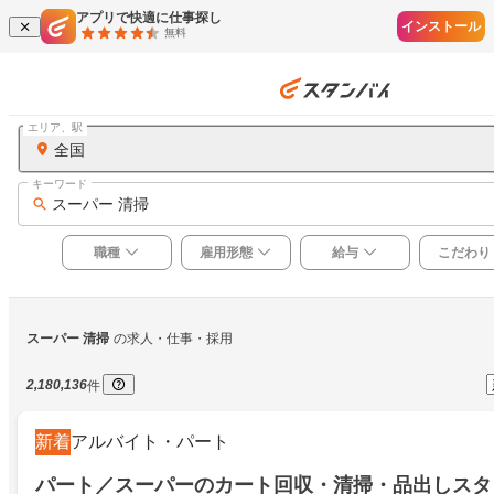
アプリで快適に仕事探し
インストール
無料
エリア、駅
全国
キーワード
スーパー 清掃
職種
雇用形態
給与
こだわり
スーパー 清掃
の求人・仕事・採用
2,180,136
件
新着
アルバイト・パート
パート／スーパーのカート回収・清掃・品出しスタ