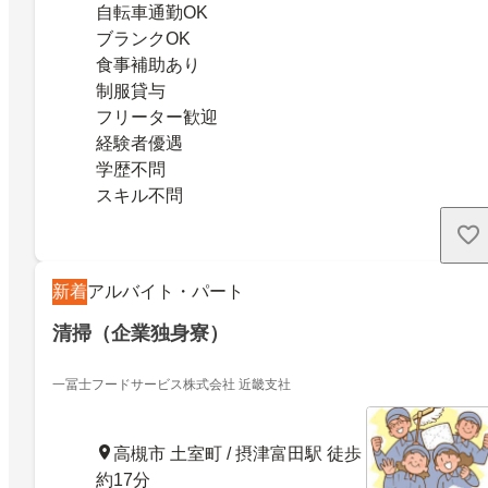
自転車通勤OK
ブランクOK
食事補助あり
制服貸与
フリーター歓迎
経験者優遇
学歴不問
スキル不問
新着
アルバイト・パート
清掃（企業独身寮）
一冨士フードサービス株式会社 近畿支社
高槻市 土室町 / 摂津富田駅 徒歩
約17分