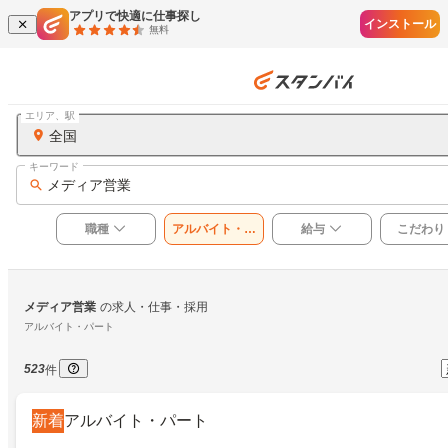
アプリで快適に仕事探し
インストール
無料
エリア、駅
全国
キーワード
メディア営業
職種
アルバイト・パ
給与
こだわり
ート
メディア営業
の求人・仕事・採用
アルバイト・パート
523
件
新着
アルバイト・パート