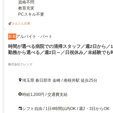
資格不問
教育充実
PCスキル不要
かんたん応募
新着
アルバイト・パート
時間が選べる病院での清掃スタッフ／週2日から／1日
勤務から選べる／週2日～／日祝休み／未経験でも時
院での清掃スタッフ2名大募集午前中だけ・午後だ
です
株式会社クレンズ
埼玉県 春日部市 金崎 / 南桜井駅 徒歩25分
時給1,200円 / 交通費支給
シフト自由 / 1日4時間以内OK / 週2・3日からOK