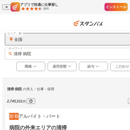
アプリで快適に仕事探し
インストール
無料
エリア、駅
全国
キーワード
清掃 病院
職種
雇用形態
給与
こだわり
清掃 病院
の求人・仕事・採用
2,745,511
件
新着
アルバイト・パート
病院の外来エリアの清掃