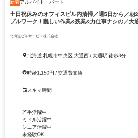
新着
アルバイト・パート
土日祝休みのオフィスビル内清掃／週5日から／朝
プルワーク！難しい作業&残業&力仕事ナシの／大
スビル内の清掃スタッフ／シニア歓迎！家事／育児
（夫）さん多数活躍中！
北海道ビルサービス株式会社
北海道 札幌市中央区 大通西 / 大通駅 徒歩3分
時給1,150円 / 交通費支給
スキマ時間
若手活躍中
ミドル活躍中
シニア活躍中
未経験OK