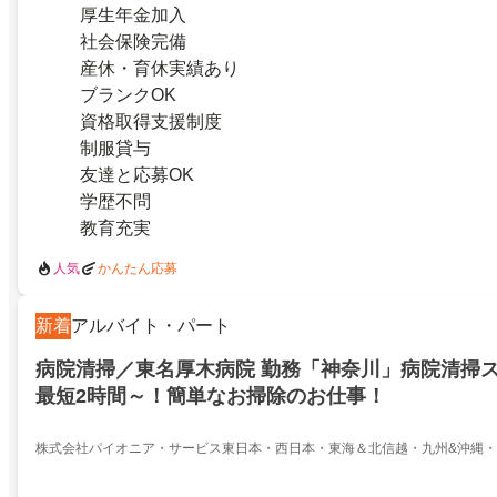
厚生年金加入
社会保険完備
産休・育休実績あり
ブランクOK
資格取得支援制度
制服貸与
友達と応募OK
学歴不問
教育充実
人気
かんたん応募
新着
アルバイト・パート
病院清掃／東名厚木病院 勤務「神奈川」病院清掃
最短2時間～！簡単なお掃除のお仕事！
株式会社パイオニア・サービス東日本・西日本・東海＆北信越・九州&沖縄・