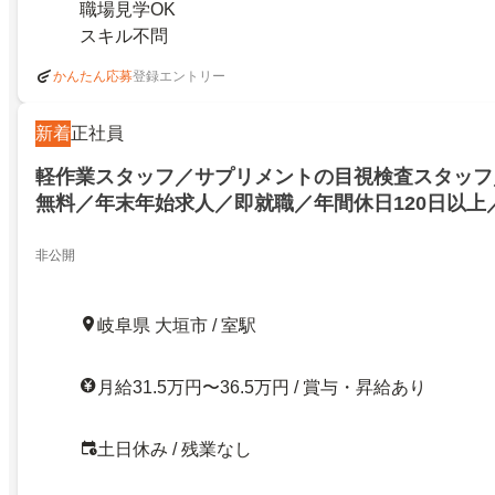
職場見学OK
スキル不問
登録エントリー
かんたん応募
新着
正社員
軽作業スタッフ／サプリメントの目視検査スタッフ
無料／年末年始求人／即就職／年間休日120日以上
祝休み／社会保険完備／残業なし／大垣市／275344
非公開
岐阜県 大垣市 / 室駅
月給31.5万円〜36.5万円 / 賞与・昇給あり
土日休み / 残業なし