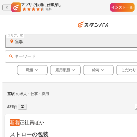
アプリで快適に仕事探し
インストール
無料
エリア、駅
室駅
キーワード
職種
雇用形態
給与
こだわり
室駅
の求人・仕事・採用
586
件
新着
正社員ほか
ストローの包装