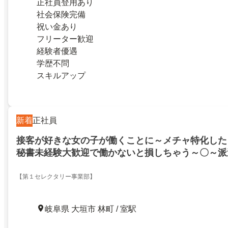
正社員登用あり
社会保険完備
祝い金あり
フリーター歓迎
経験者優遇
学歴不問
スキルアップ
新着
正社員
接客が好きな女の子が働くことに～メチャ特化した
秘書未経験大歓迎で働かないと損しちゃう～〇～派
うちのオフィスのお仕事!イベントで接客もできる
×GPXC
【第１セレクタリー事業部】
岐阜県 大垣市 林町 / 室駅