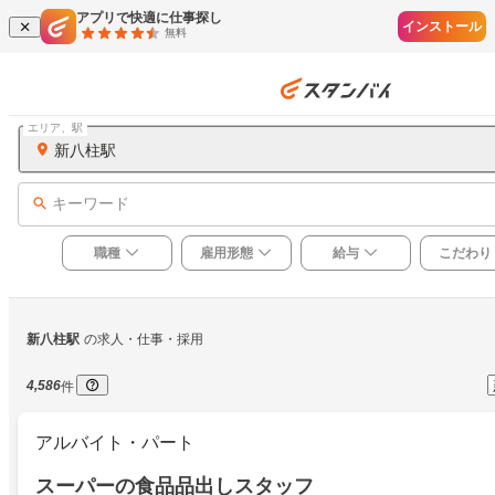
アプリで快適に仕事探し
インストール
無料
エリア、駅
新八柱駅
キーワード
職種
雇用形態
給与
こだわり
新八柱駅
の求人・仕事・採用
4,586
件
アルバイト・パート
スーパーの食品品出しスタッフ