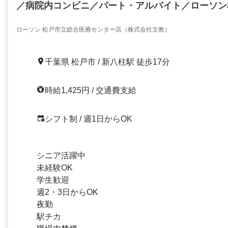
／病院内コンビニ／パート・アルバイト／ローソン
療センター店／週1日～ＯＫ／あなたの生活スタイ
躍しませんか
ローソン 松戸市立総合医療センター店（株式会社文教）
千葉県 松戸市 / 新八柱駅 徒歩17分
時給1,425円 / 交通費支給
シフト制 / 週1日からOK
シニア活躍中
未経験OK
学生歓迎
週2・3日からOK
夜勤
駅チカ