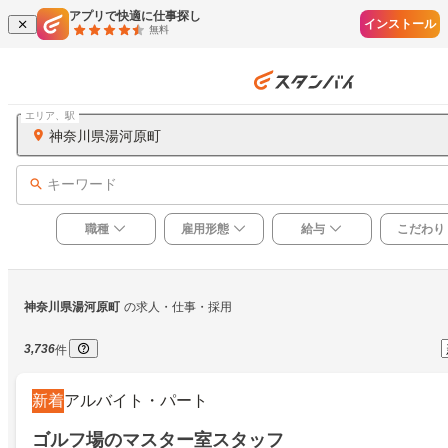
アプリで快適に仕事探し
インストール
無料
エリア、駅
神奈川県湯河原町
キーワード
職種
雇用形態
給与
こだわり
神奈川県湯河原町
の求人・仕事・採用
3,736
件
新着
アルバイト・パート
ゴルフ場のマスター室スタッフ