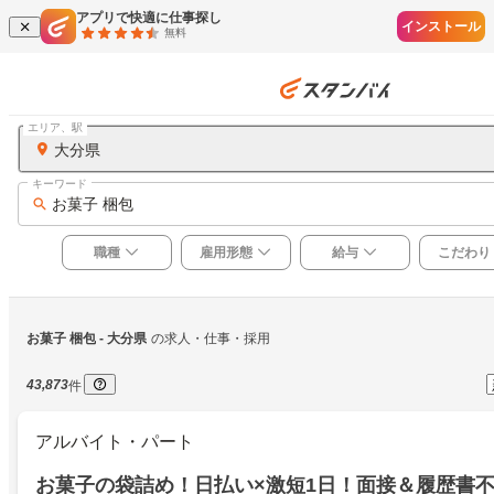
アプリで快適に仕事探し
インストール
無料
エリア、駅
大分県
キーワード
お菓子 梱包
職種
雇用形態
給与
こだわり
お菓子 梱包
 - 大分県
の求人・仕事・採用
43,873
件
アルバイト・パート
お菓子の袋詰め！日払い×激短1日！面接＆履歴書