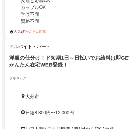
友達と応募OK
カップルOK
学歴不問
資格不問
人気
かんたん応募
アルバイト・パート
洋服の仕分け！ド短期1日～日払いでお給料は即GE
かんたん在宅WEB登録！
フルキャス卜
大分市
日給8,800円〜12,000円
シフト制 / スキマ時間 / 週1日からOK / 単発