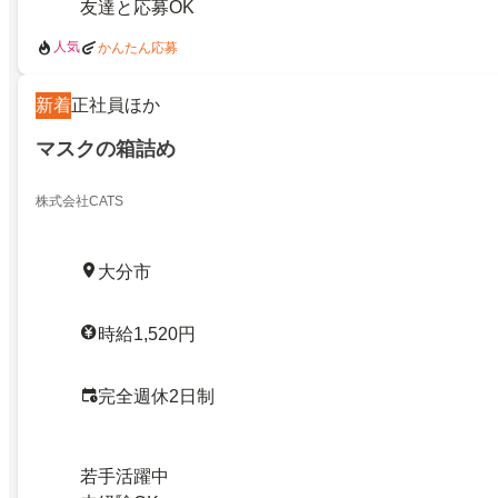
友達と応募OK
人気
かんたん応募
新着
正社員ほか
マスクの箱詰め
株式会社CATS
大分市
時給1,520円
完全週休2日制
若手活躍中