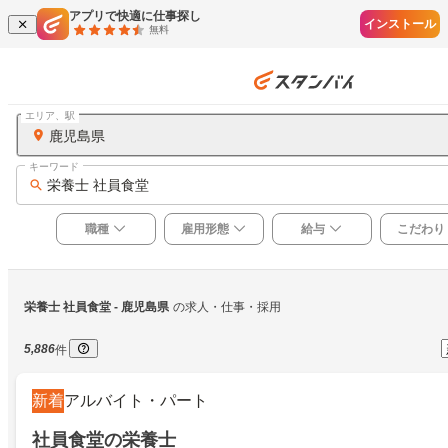
アプリで快適に仕事探し
インストール
無料
エリア、駅
鹿児島県
キーワード
栄養士 社員食堂
職種
雇用形態
給与
こだわり
栄養士 社員食堂
 - 鹿児島県
の求人・仕事・採用
5,886
件
新着
アルバイト・パート
社員食堂の栄養士