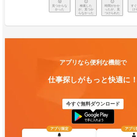
見つからな
検索した
時間がかか
すぐ
かった
が、見つか
ったが、見
け
らなかった
つけられた
アプリなら便利な機能で
仕事探しがもっと快適に
今すぐ無料ダウンロード
アプリ限定
アプリ