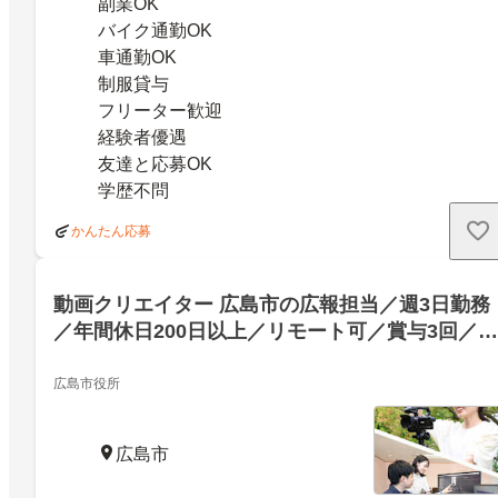
副業OK
バイク通勤OK
車通勤OK
制服貸与
フリーター歓迎
経験者優遇
友達と応募OK
学歴不問
かんたん応募
動画クリエイター 広島市の広報担当／週3日勤務
／年間休日200日以上／リモート可／賞与3回／副
業可能
広島市役所
広島市