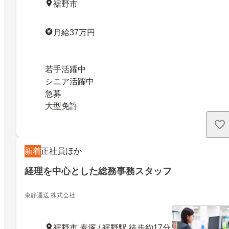
裾野市
月給37万円
若手活躍中
シニア活躍中
急募
大型免許
新着
正社員ほか
経理を中心とした総務事務スタッフ
東静運送 株式会社
裾野市 麦塚 / 裾野駅 徒歩約17分