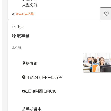
大型免許
かんたん応募
正社員
物流事務
非公開
裾野市
月給24万円〜45万円
1日4時間以内OK
若手活躍中