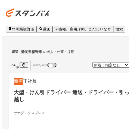
静岡県裾野市
運送
職種、雇用形態、こだわりなど
検索
運送
 - 静岡県裾野市
の求人・仕事・採用
64
詳細を表示
件
新着
正社員
大型・けん引ドライバー 運送・ドライバー・引
越し
サナダエクスプレス