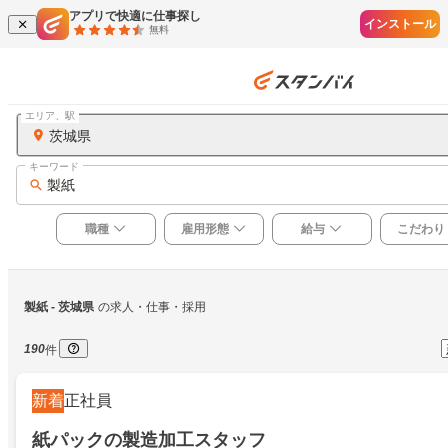
アプリで快適に仕事探し
インストール
無料
エリア、駅
茨城県
キーワード
製紙
職種
雇用形態
給与
こだわり
製紙
 - 茨城県
の求人・仕事・採用
190
件
新着
正社員
紙パックの製造加工スタッフ