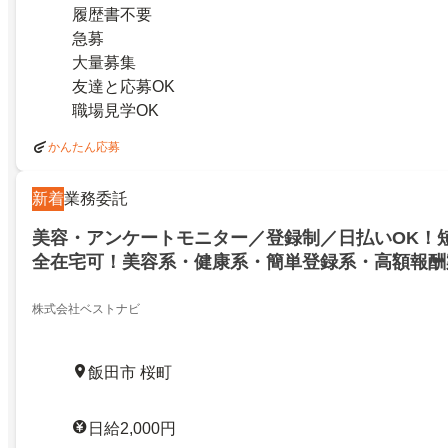
履歴書不要
急募
大量募集
友達と応募OK
職場見学OK
かんたん応募
新着
業務委託
美容・アンケートモニター／登録制／日払いOK！
全在宅可！美容系・健康系・簡単登録系・高額報酬
経験大歓迎！スマモニ 在宅ワーク(JO3057)／登
短期・単発・完全在宅可！美容系・健康系・簡単登
株式会社ベストナビ
案件もアリ！未経験大歓迎！スマモニ 在宅ワーク(JO
23677647
飯田市 桜町
日給2,000円