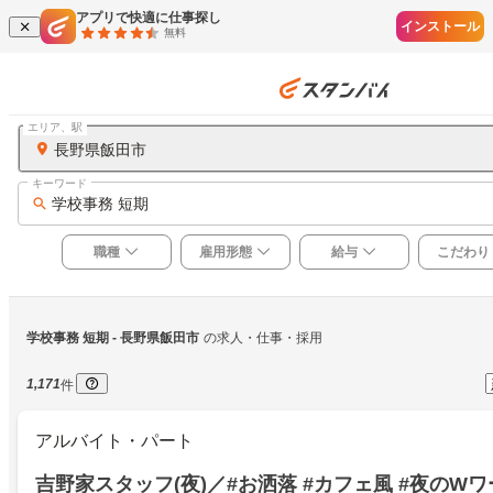
アプリで快適に仕事探し
インストール
無料
エリア、駅
長野県飯田市
キーワード
学校事務 短期
職種
雇用形態
給与
こだわり
学校事務 短期
 - 長野県飯田市
の求人・仕事・採用
1,171
件
アルバイト・パート
吉野家スタッフ(夜)／#お洒落 #カフェ風 #夜のW