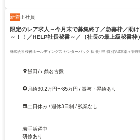
新着
正社員
限定のレア求人～今月末で募集終了／急募枠／助け
～！！／HELP社長秘書～／（社長の最上級秘書枠
30代で目指せ１０００万円稼ぐ！社長秘書でぜひ
×OSNA業務
株式会社桜神ホールディングス センターバック 採用担当 特別第3本部＋管理
飯田市 鼎名古熊
月給30.2万円〜85万円 / 賞与・昇給あり
土日休み / 週休3日制 / 残業なし
若手活躍中
研修あり