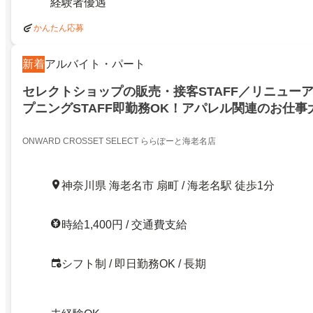
経験者優遇
かんたん応募
新着
アルバイト・パート
セレクトショップの販売・接客STAFF／リニューア
プニングSTAFF即勤務OK！アパレル関連のお仕
トSHOPでお客様に毎日の身近なオシャレをご提案
市(ららぽーと海老名)
ONWARD CROSSET SELECT ららぽーと海老名店
神奈川県 海老名市 扇町 / 海老名駅 徒歩1分
時給1,400円 / 交通費支給
シフト制 / 即日勤務OK / 長期