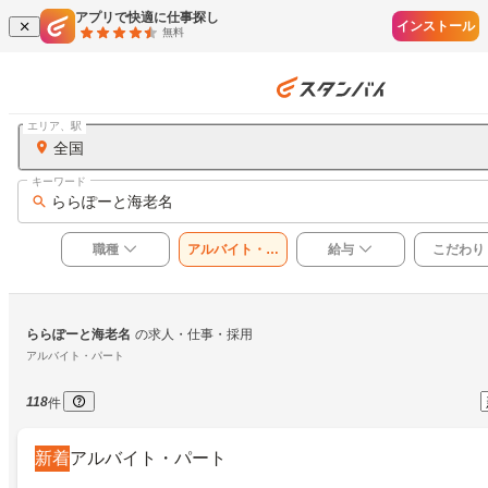
アプリで快適に仕事探し
インストール
無料
エリア、駅
全国
キーワード
ららぽーと海老名
職種
アルバイト・パ
給与
こだわり
ート
ららぽーと海老名
の求人・仕事・採用
アルバイト・パート
118
件
新着
アルバイト・パート