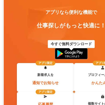
アプリなら便利な機能で
仕事探しがもっと快適に
今すぐ無料ダウンロード
アプリ限定
アプリ
新着求人を
プロフィー
通知でお知らせ
かんた
アプリ限定
複数サイト
応募履歴