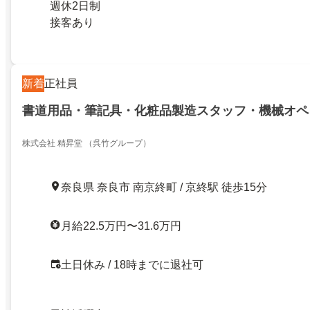
週休2日制
接客あり
新着
正社員
書道用品・筆記具・化粧品製造スタッフ・機械オペ
株式会社 精昇堂 （呉竹グループ）
奈良県 奈良市 南京終町 / 京終駅 徒歩15分
月給22.5万円〜31.6万円
土日休み / 18時までに退社可