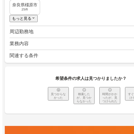
奈良県橿原市
25件
もっと見る
周辺勤務地
業務内容
関連する条件
希望条件の求人は見つかりましたか？
見つからな
検索した
時間がかか
すぐ
かった
が、見つか
ったが、見
け
らなかった
つけられた