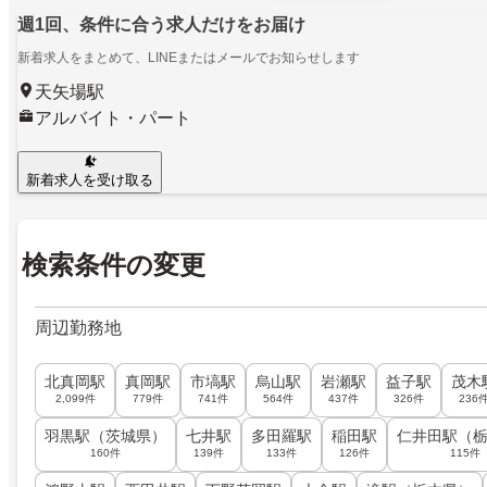
週1回、条件に合う求人だけをお届け
新着求人をまとめて、LINEまたはメールでお知らせします
天矢場駅
アルバイト・パート
新着求人を受け取る
検索条件の変更
周辺勤務地
北真岡駅
真岡駅
市塙駅
烏山駅
岩瀬駅
益子駅
茂木
2,099件
779件
741件
564件
437件
326件
236
羽黒駅（茨城県）
七井駅
多田羅駅
稲田駅
仁井田駅（
160件
139件
133件
126件
115件