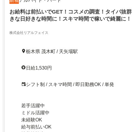
新着
アルバイト・パート
お給料は前払いでGET！コスメの調査！タイパ抜群
きな日好きな時間に！スキマ時間で稼いで綺麗に！日
い金最大11500円プレゼント！お給料は前払いでG
郡茂木町
株式会社リアルフェイス
栃木県 茂木町 / 天矢場駅
日給1,530円
シフト制 / スキマ時間 / 即日勤務OK / 単発
若手活躍中
ミドル活躍中
未経験OK
給与前払いOK