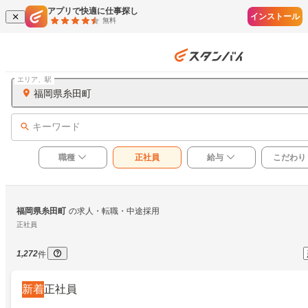
アプリで快適に仕事探し
インストール
無料
エリア、駅
福岡県糸田町
キーワード
職種
正社員
給与
こだわり
福岡県糸田町
の求人・転職・中途採用
正社員
1,272
件
新着
正社員