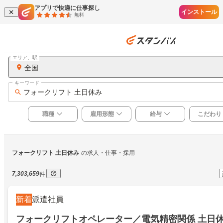
アプリで快適に仕事探し
インストール
無料
エリア、駅
全国
キーワード
フォークリフト 土日休み
職種
雇用形態
給与
こだわり
フォークリフト 土日休み
の求人・仕事・採用
7,303,659
件
新着
派遣社員
フォークリフトオペレーター／電気精密関係 土日休