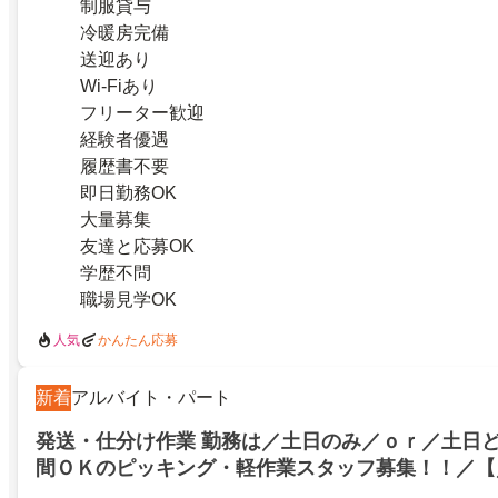
制服貸与
冷暖房完備
送迎あり
Wi-Fiあり
フリーター歓迎
経験者優遇
履歴書不要
即日勤務OK
大量募集
友達と応募OK
学歴不問
職場見学OK
人気
かんたん応募
新着
アルバイト・パート
発送・仕分け作業 勤務は／土日のみ／ｏｒ／土日
間ＯＫのピッキング・軽作業スタッフ募集！！／【
倉庫内ピッキング・梱包スタッフ／茨城県稲敷郡阿