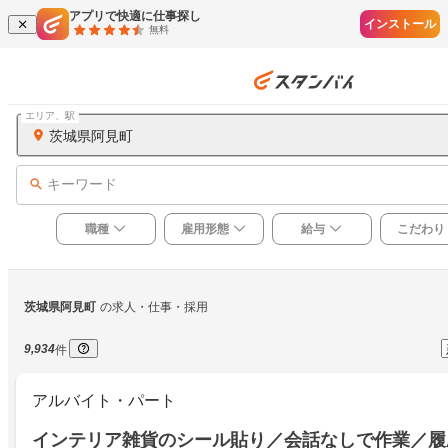
アプリで快適に仕事探し
インストール
無料
エリア、駅
茨城県阿見町
キーワード
職種
雇用形態
給与
こだわり
茨城県阿見町
の求人・仕事・採用
9,934
件
アルバイト・パート
インテリア雑貨のシール貼り／会話なしで作業／履