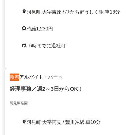
阿見町 大字吉原 / ひたち野うしく駅 車16分
時給1,230円
16時までに退社可
新着
アルバイト・パート
経理事務／週2～3日からOK！
阿見翔裕園
阿見町 大字阿見 / 荒川沖駅 車10分