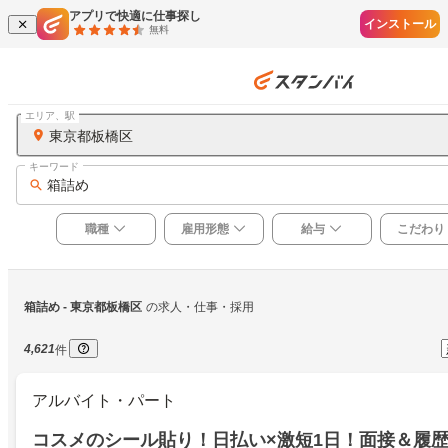
アプリで快適に仕事探し
インストール
無料
エリア、駅
東京都板橋区
キーワード
箱詰め
職種
雇用形態
給与
こだわり
箱詰め
 - 東京都板橋区
の求人・仕事・採用
4,621
件
アルバイト・パート
コスメのシール貼り！日払い×激短1日！面接＆履