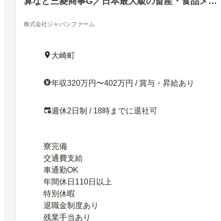
算など三菱商事G／日本最大級の畜産・食品メー
カー
株式会社ジャパンファーム
大崎町
年収320万円〜402万円 / 賞与・昇給あり
週休2日制 / 18時までに退社可
寮完備
交通費支給
車通勤OK
年間休日110日以上
特別休暇
退職金制度あり
残業手当あり