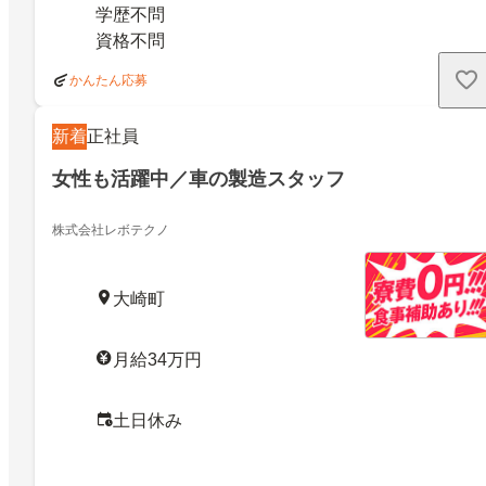
学歴不問
資格不問
かんたん応募
新着
正社員
女性も活躍中／車の製造スタッフ
株式会社レボテクノ
大崎町
月給34万円
土日休み