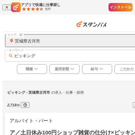
アプリで快適に仕事探し
インストール
無料
エリア、駅
茨城県古河市
キーワード
ピッキング
職種
雇用形態
給与
こだわり
ピッキング
 - 茨城県古河市
の求人・仕事・採用
2,718
件
アルバイト・パート
ア／土日休み100円ショップ雑貨の仕分け×ピッキ