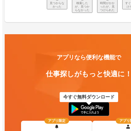
見つからな
検索した
時間がかか
すぐ
かった
が、見つか
ったが、見
け
らなかった
つけられた
アプリなら便利な機能で
仕事探しがもっと快適に
今すぐ無料ダウンロード
アプリ限定
アプリ