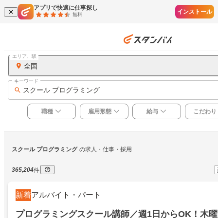
アプリで快適に仕事探し
インストール
無料
エリア、駅
全国
キーワード
スクール プログラミング
職種
雇用形態
給与
こだわり
スクール プログラミング
の求人・仕事・採用
365,204
件
新着
アルバイト・パート
プログラミングスクール講師／週1日からOK！木曜