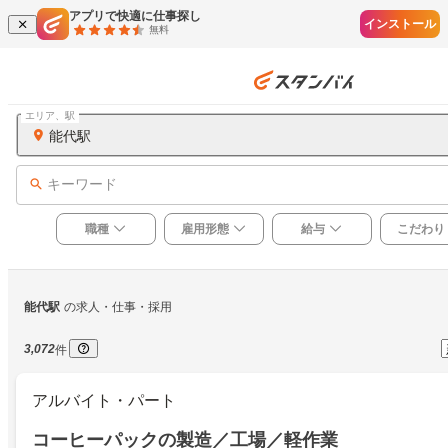
アプリで快適に仕事探し
インストール
無料
エリア、駅
能代駅
キーワード
職種
雇用形態
給与
こだわり
能代駅
の求人・仕事・採用
3,072
件
アルバイト・パート
コーヒーパックの製造／工場／軽作業