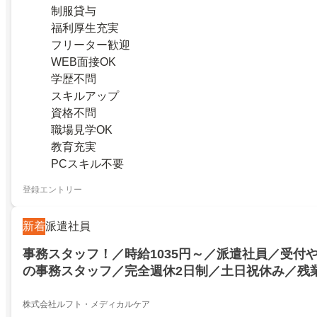
制服貸与
福利厚生充実
フリーター歓迎
WEB面接OK
学歴不問
スキルアップ
資格不問
職場見学OK
教育充実
PCスキル不要
登録エントリー
新着
派遣社員
事務スタッフ！／時給1035円～／派遣社員／受付
の事務スタッフ／完全週休2日制／土日祝休み／残
イム歓迎／平日のみOK／原則定時退社／時短勤務
／資格取得支援あり
株式会社ルフト・メディカルケア