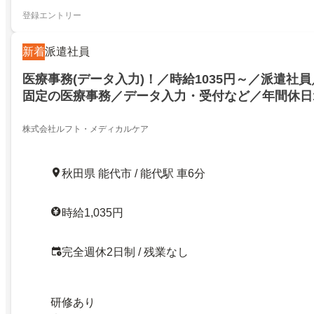
登録エントリー
新着
派遣社員
医療事務(データ入力)！／時給1035円～／派遣社
固定の医療事務／データ入力・受付など／年間休日1
全週休2日制／土日祝休み／残業なし／フルタイム
OK／月平均残業時間20時間以内／原則定時退社／
株式会社ルフト・メディカルケア
取得支援あり
秋田県 能代市 / 能代駅 車6分
時給1,035円
完全週休2日制 / 残業なし
研修あり