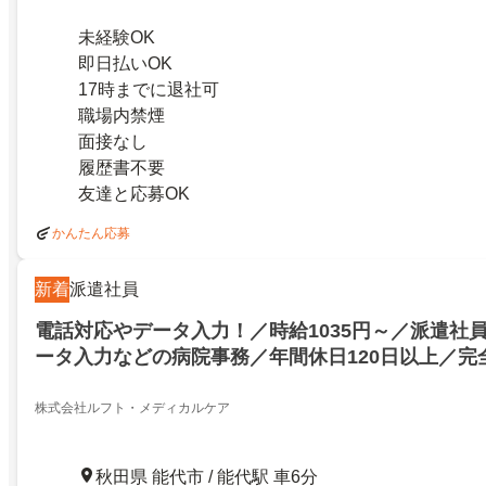
未経験OK
即日払いOK
17時までに退社可
職場内禁煙
面接なし
履歴書不要
友達と応募OK
かんたん応募
新着
派遣社員
電話対応やデータ入力！／時給1035円～／派遣社
ータ入力などの病院事務／年間休日120日以上／完
日祝休み／残業なし・原則定時退社／研修あり／資
株式会社ルフト・メディカルケア
秋田県 能代市 / 能代駅 車6分