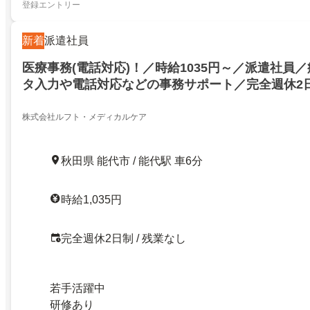
登録エントリー
新着
派遣社員
医療事務(電話対応)！／時給1035円～／派遣社員
タ入力や電話対応などの事務サポート／完全週休2
み／残業なし・原則定時退社／時短勤務あり／研修
支援あり
株式会社ルフト・メディカルケア
秋田県 能代市 / 能代駅 車6分
時給1,035円
完全週休2日制 / 残業なし
若手活躍中
研修あり