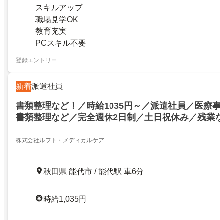
スキルアップ
職場見学OK
教育充実
PCスキル不要
登録エントリー
新着
派遣社員
書類整理など！／時給1035円～／派遣社員／医療
書類整理など／完全週休2日制／土日祝休み／残業
ム歓迎／平日のみOK／原則定時退社／研修あり／
り／日勤のみ
株式会社ルフト・メディカルケア
秋田県 能代市 / 能代駅 車6分
時給1,035円