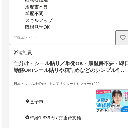
履歴書不要
学歴不問
スキルアップ
職場見学OK
登録エントリー
派遣社員
仕分け・シール貼り／単発OK・履歴書不要・即
勤務OK!シール貼りや箱詰めなどのシンプル作業
が中心／9割が未経験スタート!ルーティンワーク
が好きな方注目
日本トスコム株式会社 上大岡リクルートセンター/nt121
逗子市
時給1,339円 / 交通費支給