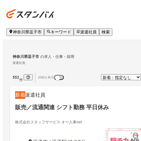
神奈川県逗子市
キーワード
派遣社員
検索
神奈川県逗子市
の求人・仕事・採用
派遣社員
551
詳細を表示
件
新着
派遣社員
販売／流通関連 シフト勤務 平日休み
株式会社スタッフサービス オー人事net