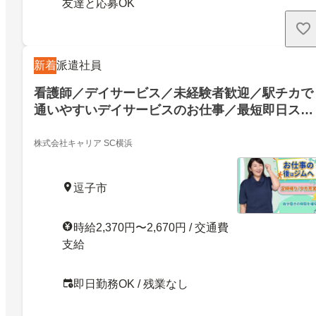
友達と応募OK
新着
派遣社員
看護師／デイサービス／未経験者歓迎／駅チカで
通いやすいデイサービスのお仕事／最短即日スタ
ート・プライベートも大切にできます
株式会社キャリア SC横浜
逗子市
時給2,370円〜2,670円 / 交通費
支給
即日勤務OK / 残業なし