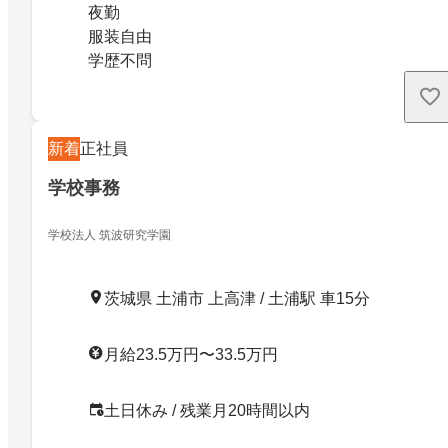
夜勤
服装自由
学歴不問
新着
正社員
学校事務
学校法人 筑波研究学園
茨城県 土浦市 上高津 / 土浦駅 車15分
月給23.5万円〜33.5万円
土日休み / 残業月20時間以内