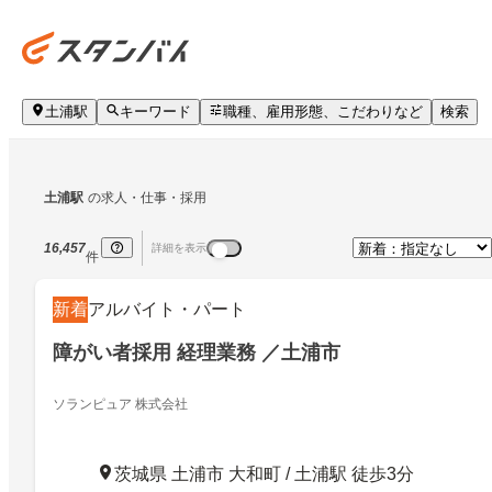
土浦駅
キーワード
職種、雇用形態、こだわりなど
検索
土浦駅
の求人・仕事・採用
16,457
詳細を表示
件
新着
アルバイト・パート
障がい者採用 経理業務 ／土浦市
ソランピュア 株式会社
茨城県 土浦市 大和町 / 土浦駅 徒歩3分