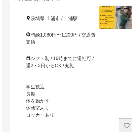
ス／茨城県土浦市／学生歓迎
茨城県 土浦市 / 土浦駅
時給1,080円〜1,200円 / 交通費
支給
シフト制 / 16時までに退社可 /
週2・3日からOK / 短期
学生歓迎
長期
体を動かす
休憩室あり
ロッカーあり