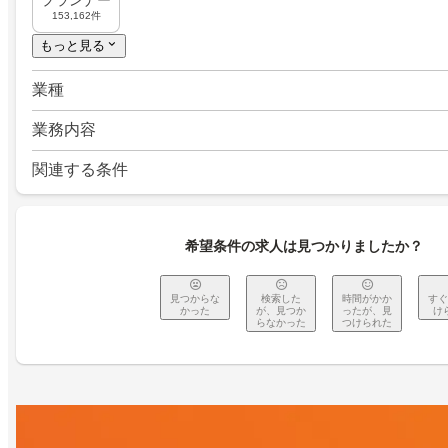
プランナー
153,162件
もっと見る
業種
業務内容
関連する条件
希望条件の求人は見つかりましたか？
見つからな
検索した
時間がかか
すぐ
かった
が、見つか
ったが、見
け
らなかった
つけられた