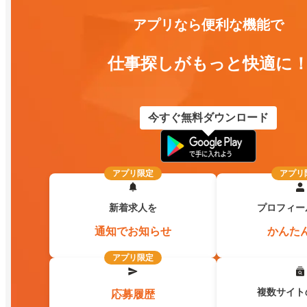
アプリなら便利な機能で
仕事探しがもっと快適に
今すぐ無料ダウンロード
アプリ限定
アプリ
新着求人を
プロフィー
通知でお知らせ
かんた
アプリ限定
複数サイト
応募履歴