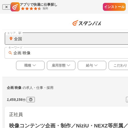
アプリで快適に仕事探し
インストール
無料
エリア、駅
全国
キーワード
企画 映像
職種
雇用形態
給与
こだわり
企画 映像
の求人・仕事・採用
1,459,156
件
正社員
映像コンテンツ企画・制作／NiziU・NEXZ等所属