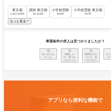
東京都
講師 東京都
小学校受験
小学校受験 東京都
2,453,309件
84,318件
600件
297件
もっと見る
希望条件の求人は見つかりましたか？
見つからな
検索した
時間がかか
すぐ
かった
が、見つか
ったが、見
け
らなかった
つけられた
アプリなら便利な機能で