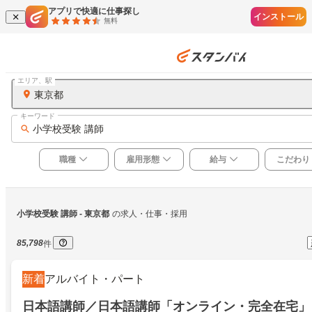
アプリで快適に仕事探し
インストール
無料
エリア、駅
東京都
キーワード
小学校受験 講師
職種
雇用形態
給与
こだわり
小学校受験 講師
 - 東京都
の求人・仕事・採用
85,798
件
新着
アルバイト・パート
日本語講師／日本語講師「オンライン・完全在宅」