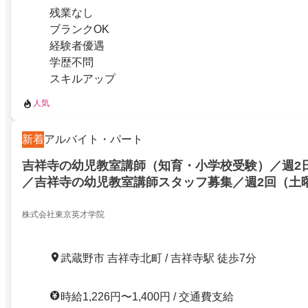
残業なし
ブランクOK
経験者優遇
学歴不問
スキルアップ
人気
新着
アルバイト・パート
吉祥寺の幼児教室講師（知育・小学校受験）／週2
／吉祥寺の幼児教室講師スタッフ募集／週2回（土
／知育～小学校受験まで／未経験歓迎／充実の研修
ふ活躍中
株式会社東京英才学院
武蔵野市 吉祥寺北町 / 吉祥寺駅 徒歩7分
時給1,226円〜1,400円 / 交通費支給