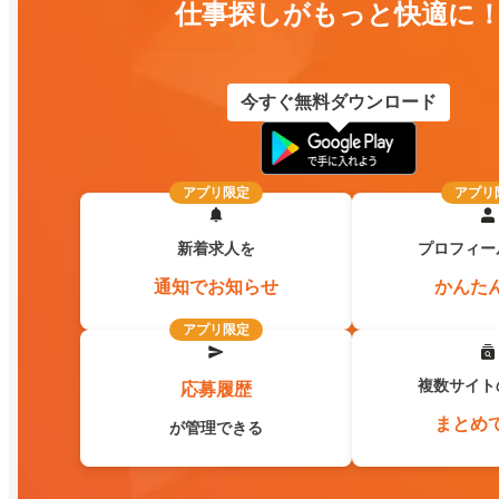
仕事探しがもっと快適に
今すぐ無料ダウンロード
アプリ限定
アプリ
新着求人を
プロフィー
通知でお知らせ
かんた
アプリ限定
複数サイト
応募履歴
まとめ
が管理できる