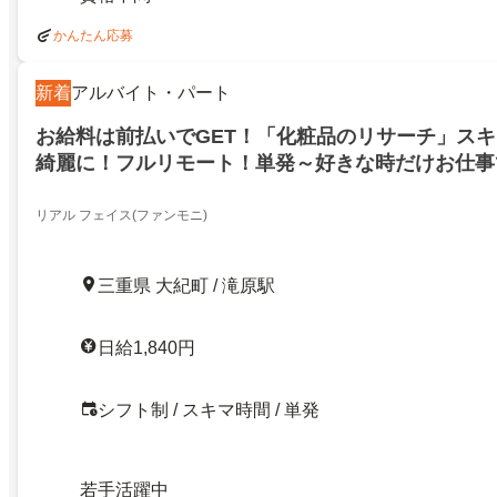
かんたん応募
新着
アルバイト・パート
お給料は前払いでGET！「化粧品のリサーチ」ス
綺麗に！フルリモート！単発～好きな時だけお仕事
1840円！祝い金キャンペーン実施中！度会郡大紀
リアル フェイス(ファンモニ)
三重県 大紀町 / 滝原駅
日給1,840円
シフト制 / スキマ時間 / 単発
若手活躍中