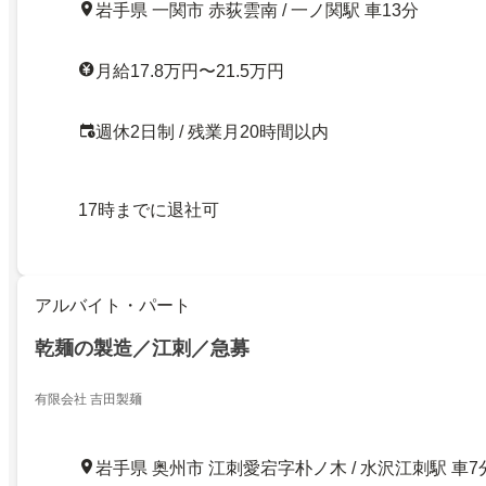
岩手県 一関市 赤荻雲南 / 一ノ関駅 車13分
月給17.8万円〜21.5万円
週休2日制 / 残業月20時間以内
17時までに退社可
アルバイト・パート
乾麺の製造／江刺／急募
有限会社 吉田製麺
岩手県 奥州市 江刺愛宕字朴ノ木 / 水沢江刺駅 車7