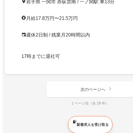
岩手県 一関市 赤荻雲南 / 一ノ関駅 車13分
月給17.8万円〜21.5万円
週休2日制 / 残業月20時間以内
17時までに退社可
次のページへ
1 ページ目（全 29 件）
新着求人を受け取る