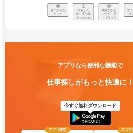
見つからな
検索した
時間がかか
すぐ
かった
が、見つか
ったが、見
け
らなかった
つけられた
アプリなら便利な機能で
仕事探しがもっと快適に
今すぐ無料ダウンロード
アプリ限定
アプリ