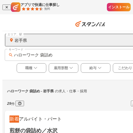
アプリで快適に仕事探し
インストール
無料
エリア、駅
岩手県
キーワード
ハローワーク 袋詰め
職種
雇用形態
給与
こだわり
ハローワーク 袋詰め
 - 岩手県
の求人・仕事・採用
29
件
新着
アルバイト・パート
煎餅の袋詰め／水沢