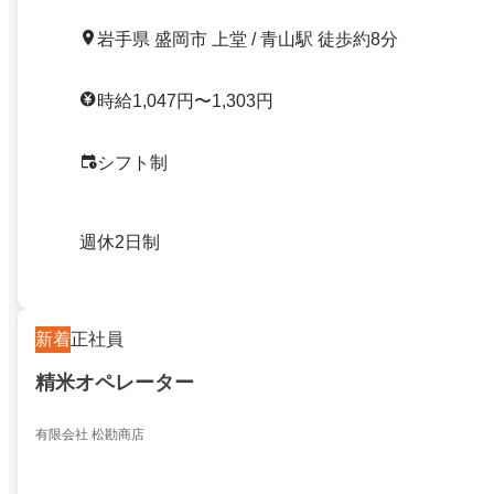
岩手県 盛岡市 上堂 / 青山駅 徒歩約8分
時給1,047円〜1,303円
シフト制
週休2日制
新着
正社員
精米オペレーター
有限会社 松勘商店