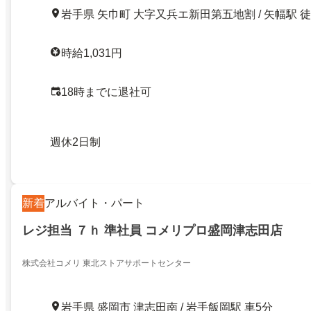
岩手県 矢巾町 大字又兵エ新田第五地割 / 矢幅駅 
時給1,031円
18時までに退社可
週休2日制
新着
アルバイト・パート
レジ担当 ７ｈ 準社員 コメリプロ盛岡津志田店
株式会社コメリ 東北ストアサポートセンター
岩手県 盛岡市 津志田南 / 岩手飯岡駅 車5分