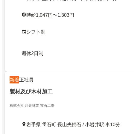
時給1,047円〜1,303円
シフト制
週休2日制
新着
正社員
製材及び木材加工
株式会社 川井林業 雫石工場
岩手県 雫石町 長山夫婦石 / 小岩井駅 車10分