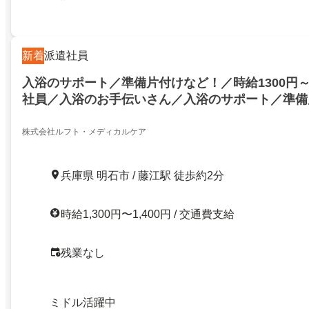
新着
派遣社員
入浴のサポート／準備片付けなど！／時給1300円～
社員／入浴のお手伝いさん／入浴のサポート／準備
婦に人気の短時間求人！／入浴のお手伝いさん募集！
間！
株式会社ルフト・メディカルケア
兵庫県 明石市 / 藤江駅 徒歩約2分
時給1,300円〜1,400円 / 交通費支給
残業なし
ミドル活躍中