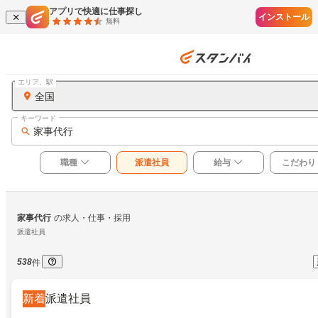
アプリで快適に仕事探し
インストール
無料
エリア、駅
全国
キーワード
家事代行
職種
派遣社員
給与
こだわり
家事代行
の求人・仕事・採用
派遣社員
538
件
新着
派遣社員