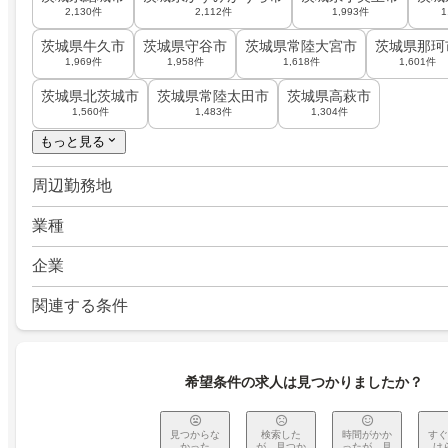
2,130件
2,112件
1,993件
1
茨城県牛久市
茨城県守谷市
茨城県常陸大宮市
茨城県那珂
1,969件
1,958件
1,618件
1,601件
茨城県北茨城市
茨城県常陸太田市
茨城県高萩市
1,560件
1,483件
1,304件
もっと見る
周辺勤務地
業種
企業
関連する条件
希望条件の求人は見つかりましたか？
見つからな
検索した
時間がかか
すぐ
かった
が、見つか
ったが、見
け