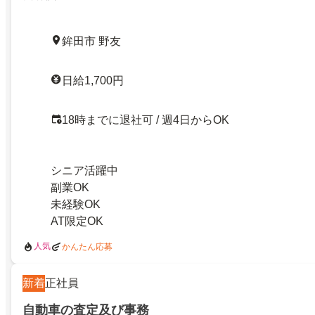
鉾田市 野友
日給1,700円
18時までに退社可 / 週4日からOK
シニア活躍中
副業OK
未経験OK
AT限定OK
人気
かんたん応募
新着
正社員
自動車の査定及び事務