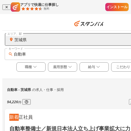
アプリで快適に仕事探し
インストール
無料
エリア、駅
茨城県
キーワード
自動車
職種
雇用形態
給与
こだわり
自動車
 - 茨城県
の求人・仕事・採用
94,226
件
新着
正社員
自動車整備士／新規日本法人立ち上げ事業拡大に力