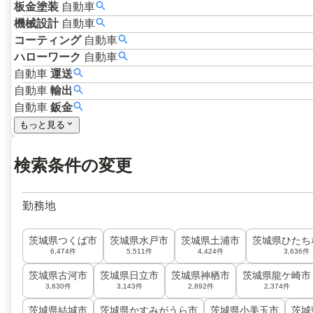
板金塗装
自動車
機械設計
自動車
コーティング
自動車
ハローワーク
自動車
自動車
運送
自動車
輸出
自動車
鈑金
もっと見る
検索条件の変更
勤務地
茨城県つくば市
茨城県水戸市
茨城県土浦市
茨城県ひたち
6,474件
5,511件
4,424件
3,636件
茨城県古河市
茨城県日立市
茨城県神栖市
茨城県龍ケ崎市
3,630件
3,143件
2,892件
2,374件
茨城県結城市
茨城県かすみがうら市
茨城県小美玉市
茨城