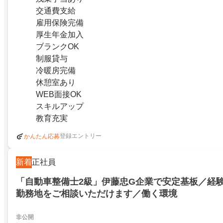
交通費支給
雇用保険完備
厚生年金加入
ブランクOK
制服貸与
冷暖房完備
休憩室あり
WEB面接OK
スキルアップ
教育充実
登録エントリー
かんたん応募
新着
正社員
「自動車整備士2級」伊藤忠G企業で安定基板／経
勤務地をご相談いただけます／働く環境
非公開