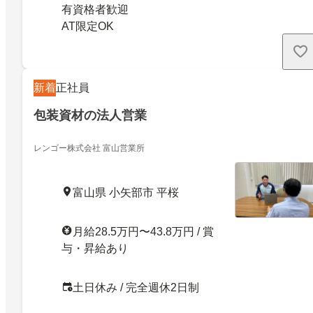
有資格者歓迎
AT限定OK
新着
正社員
包装資材の法人営業
レンゴー株式会社 富山営業所
富山県 小矢部市 平桜
月給28.5万円〜43.8万円 / 賞
与・昇給あり
土日休み / 完全週休2日制