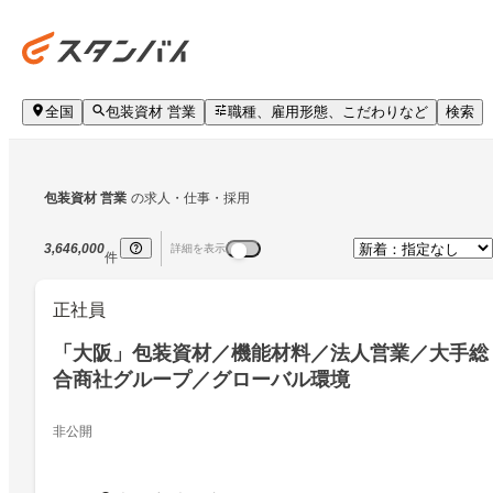
全国
包装資材 営業
職種、雇用形態、こだわりなど
検索
包装資材 営業
の求人・仕事・採用
3,646,000
詳細を表示
件
正社員
「大阪」包装資材／機能材料／法人営業／大手総
合商社グループ／グローバル環境
非公開