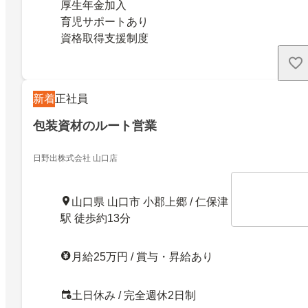
厚生年金加入
育児サポートあり
資格取得支援制度
新着
正社員
包装資材のルート営業
日野出株式会社 山口店
山口県 山口市 小郡上郷 / 仁保津
駅 徒歩約13分
月給25万円 / 賞与・昇給あり
土日休み / 完全週休2日制