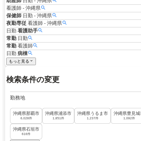
助産師
日勤
-
沖縄県
看護師
-
沖縄県
保健師
日勤
-
沖縄県
夜勤専従
看護師
-
沖縄県
日勤
看護助手
常勤
日勤
常勤
看護師
日勤
病棟
もっと見る
検索条件の変更
勤務地
沖縄県那覇市
沖縄県浦添市
沖縄県うるま市
沖縄県豊見城
6,028件
1,851件
1,237件
1,092件
沖縄県石垣市
616件