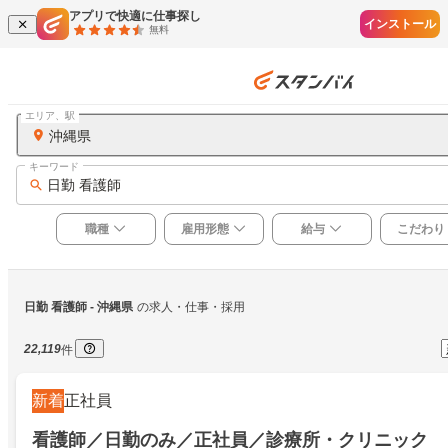
アプリで快適に仕事探し
インストール
無料
エリア、駅
沖縄県
キーワード
日勤 看護師
職種
雇用形態
給与
こだわり
日勤 看護師
 - 沖縄県
の求人・仕事・採用
22,119
件
新着
正社員
看護師／日勤のみ／正社員／診療所・クリニック