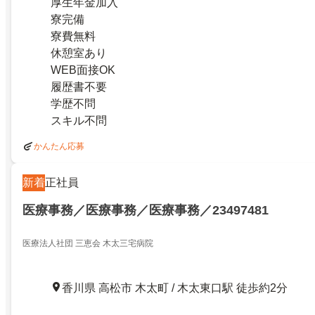
厚生年金加入
寮完備
寮費無料
休憩室あり
WEB面接OK
履歴書不要
学歴不問
スキル不問
かんたん応募
新着
正社員
医療事務／医療事務／医療事務／23497481
医療法人社団 三恵会 木太三宅病院
香川県 高松市 木太町 / 木太東口駅 徒歩約2分