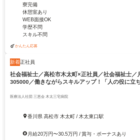
寮完備
休憩室あり
WEB面接OK
学歴不問
スキル不問
かんたん応募
新着
正社員
社会福祉士／高松市木太町×正社員／社会福祉士／月給
305000／働きながらスキルアップ！「人の役に立
方をお待ちしております／高松市木太町×正社員／
給200000～305000／働きながらスキルアップ！
医療法人社団 三恵会 木太三宅病院
い」そんな方をお待ちしております／26531878
香川県 高松市 木太町 / 木太東口駅
月給20万円〜30.5万円 / 賞与・ボーナスあり