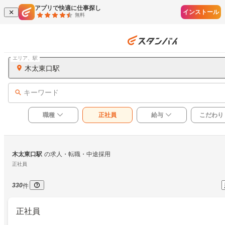
アプリで快適に仕事探し
インストール
無料
エリア、駅
木太東口駅
キーワード
職種
正社員
給与
こだわり
木太東口駅
の求人・転職・中途採用
正社員
330
件
正社員